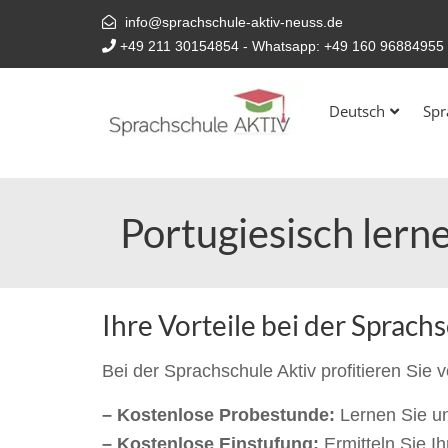
info@sprachschule-aktiv-neuss.de
+49 211 30154854
- Whatsapp:
+49 160 96884955
Deutsch
Spr
Portugiesisch lerne
Ihre Vorteile bei der Sprach
Bei der Sprachschule Aktiv profitieren Sie 
– Kostenlose Probestunde:
Lernen Sie u
– Kostenlose Einstufung:
Ermitteln Sie I