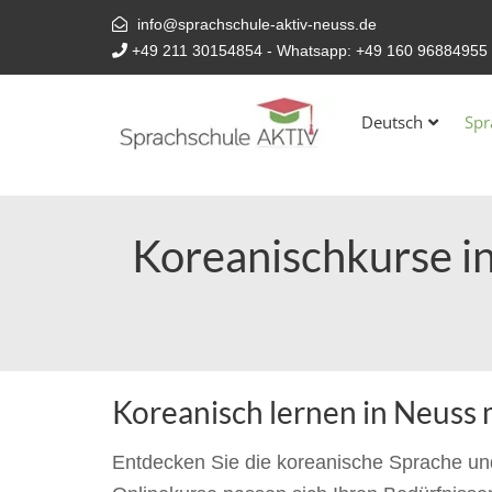
info@sprachschule-aktiv-neuss.de
+49 211 30154854
- Whatsapp:
+49 160 96884955
Deutsch
Spr
Koreanischkurse in
Koreanisch lernen in Neuss 
Entdecken Sie die koreanische Sprache und 