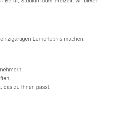
r Beruf, Studium oder Freizeit, wir bieten
m einzigartigen Lernerlebnis machen:
lnehmern.
ften.
, das zu Ihnen passt.