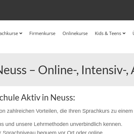
achkurse
Firmenkurse
Onlinekurse
Kids & Teens
Neuss – Online-, Intensiv-,
schule Aktiv in Neuss:
von zahlreichen Vorteilen, die Ihren Sprachkurs zu eine
ns und unsere Lehrmethoden unverbindlich kennen.
hr Sprachniveau bequem vor Ort oder online.