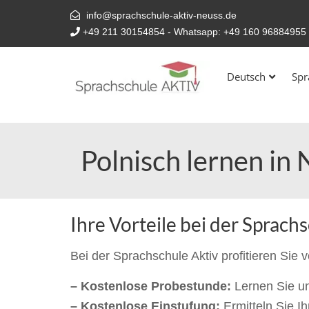
info@sprachschule-aktiv-neuss.de
+49 211 30154854
- Whatsapp:
+49 160 96884955
Deutsch
Spr
Polnisch lernen in 
Ihre Vorteile bei der Sprach
Bei der Sprachschule Aktiv profitieren Sie 
– Kostenlose Probestunde:
Lernen Sie u
– Kostenlose Einstufung:
Ermitteln Sie I